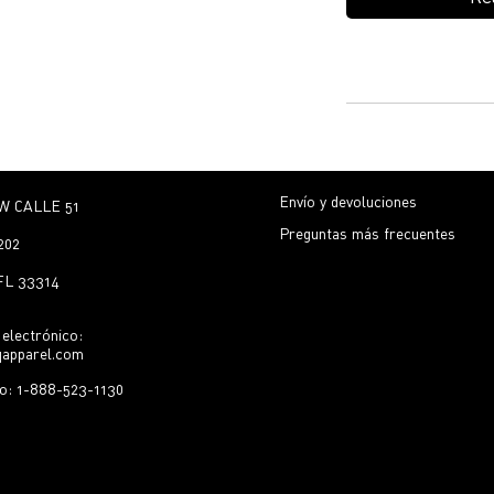
Envío y devoluciones
W CALLE 51
Preguntas más frecuentes
202
 FL 33314
electrónico:
qapparel.com
no: 1-888-523-1130