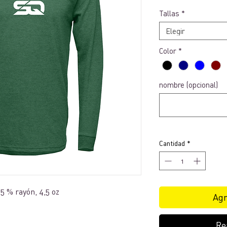
Tallas
*
Elegir
Color
*
nombre (opcional)
Cantidad
*
5 % rayón, 4,5 oz
Agr
Re