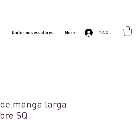
s
Uniformes escolares
More
Iniciar sesión
 de manga larga
bre SQ
cio