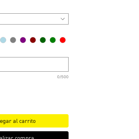
0/500
egar al carrito
alizar compra